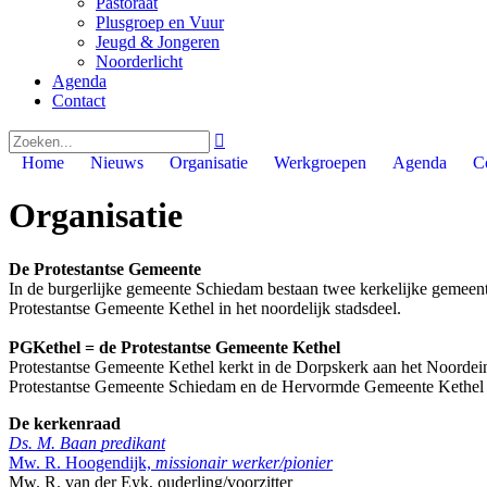
Pastoraat
Plusgroep en Vuur
Jeugd & Jongeren
Noorderlicht
Agenda
Contact

Home
Nieuws
Organisatie
Werkgroepen
Agenda
C
Organisatie
De Protestantse Gemeente
In de burgerlijke gemeente Schiedam bestaan twee kerkelijke gemeent
Protestantse Gemeente Kethel in het noordelijk stadsdeel.
PGKethel = de Protestantse Gemeente Kethel
Protestantse Gemeente Kethel kerkt in de Dorpskerk aan het Noorde
Protestantse Gemeente Schiedam en de Hervormde Gemeente Kethel en
De kerkenraad
Ds. M. Baan
predikant
Mw. R. Hoogendijk,
missionair werker/pionier
Mw. R. van der Eyk, ouderling/voorzitter