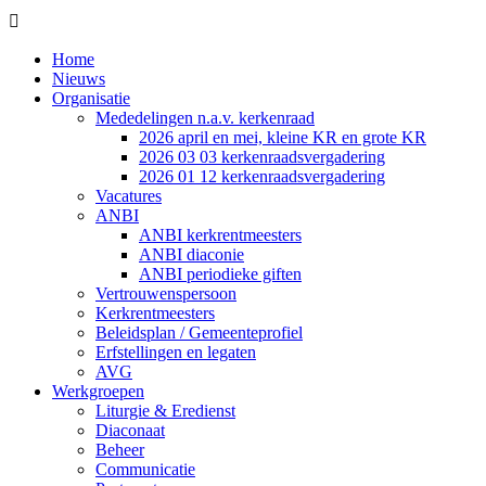

Home
Nieuws
Organisatie
Mededelingen n.a.v. kerkenraad
2026 april en mei, kleine KR en grote KR
2026 03 03 kerkenraadsvergadering
2026 01 12 kerkenraadsvergadering
Vacatures
ANBI
ANBI kerkrentmeesters
ANBI diaconie
ANBI periodieke giften
Vertrouwenspersoon
Kerkrentmeesters
Beleidsplan / Gemeenteprofiel
Erfstellingen en legaten
AVG
Werkgroepen
Liturgie & Eredienst
Diaconaat
Beheer
Communicatie