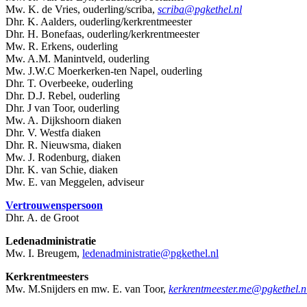
Mw. K. de Vries, ouderling/scriba,
scriba@pgkethel.nl
Dhr. K. Aalders, ouderling/kerkrentmeester
Dhr. H. Bonefaas, ouderling/kerkrentmeester
Mw. R. Erkens, ouderling
Mw. A.M. Manintveld, ouderling
Mw. J.W.C Moerkerken-ten Napel, ouderling
Dhr. T. Overbeeke, ouderling
Dhr. D.J. Rebel, ouderling
Dhr. J van Toor, ouderling
Mw. A. Dijkshoorn diaken
Dhr. V. Westfa diaken
Dhr. R. Nieuwsma, diaken
Mw. J. Rodenburg, diaken
Dhr. K. van Schie, diaken
Mw. E. van Meggelen, adviseur
Vertrouwenspersoon
Dhr. A. de Groot
Ledenadministratie
Mw. I. Breugem,
ledenadministratie@pgkethel.nl
Kerkrentmeesters
Mw. M.Snijders en mw. E. van Toor,
kerkrentmeester.me@pgkethel.n